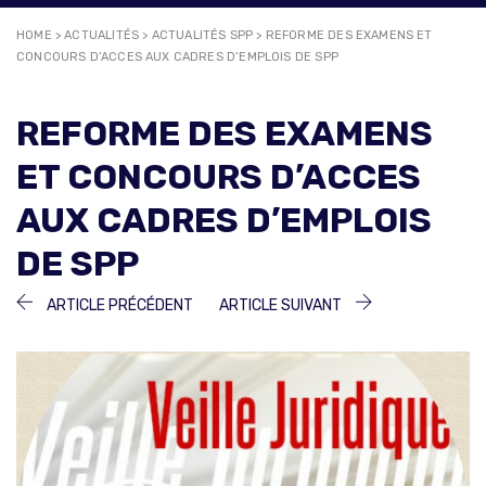
HOME
>
ACTUALITÉS
>
ACTUALITÉS SPP
>
REFORME DES EXAMENS ET
CONCOURS D’ACCES AUX CADRES D’EMPLOIS DE SPP
REFORME DES EXAMENS
ET CONCOURS D’ACCES
AUX CADRES D’EMPLOIS
DE SPP
NAVIGATION
ARTICLE
ARTICLE
ARTICLE PRÉCÉDENT
ARTICLE SUIVANT
PRÉCÉDENT :
SUIVANT :
DE
L’ARTICLE