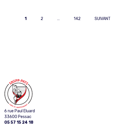
PAGINATION
1
2
…
142
SUIVANT
DES
PUBLICATIONS
6 rue Paul Eluard
33600 Pessac
05 57 15 24 18