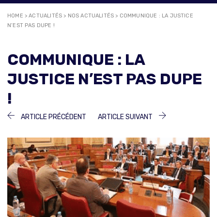
HOME
>
ACTUALITÉS
>
NOS ACTUALITÉS
>
COMMUNIQUE : LA JUSTICE
N’EST PAS DUPE !
COMMUNIQUE : LA
JUSTICE N’EST PAS DUPE
!
NAVIGATION
ARTICLE
ARTICLE
ARTICLE PRÉCÉDENT
ARTICLE SUIVANT
PRÉCÉDENT :
SUIVANT :
DE
L’ARTICLE