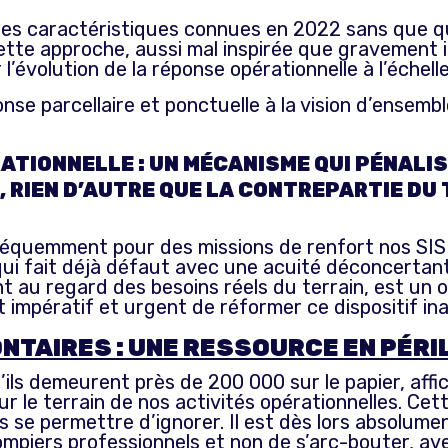
e des caractéristiques connues en 2022 sans que q
Cette approche, aussi mal inspirée que gravement i
l’évolution de la réponse opérationnelle à l’échelle
onse parcellaire et ponctuelle à la vision d’ensembl
ATIONNELLE : UN MÉCANISME QUI PÉNALIS
DER, RIEN D’AUTRE QUE LA CONTREPARTIE D
 fréquemment pour des missions de renfort nos SIS
qui fait déjà défaut avec une acuité déconcerta
 au regard des besoins réels du terrain, est un o
t impératif et urgent de réformer ce dispositif in
TAIRES : UNE RESSOURCE EN PÉRI
ils demeurent près de 200 000 sur le papier, affic
r le terrain de nos activités opérationnelles. Cet
 se permettre d’ignorer. Il est dès lors absolumen
pompiers professionnels et non de s’arc-bouter, a