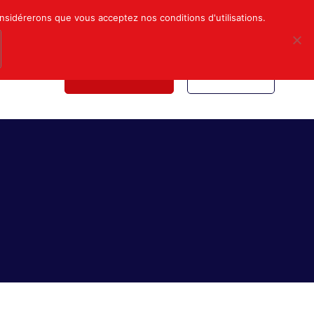
Mon compte
Nous contacter
onsidérerons que vous acceptez nos conditions d'utilisations.
NDICALE
NOUS REJOINDRE
INSCRIPTION