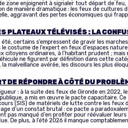
e zone enjoignent à signaler tout départ de feu, q
on de manière dramatique : les feux de cultures d
elle, aggravant des pertes économiques qui frapp
ES PLATEAUX TÉLÉVISÉS : LA CONF
aque été, certains s’empressent de gravir les march
le costume de l’expert en feux d’espaces naturels.
x citoyens ordinaires, à l’habitant prudent ; mais n
hicule ne figurent par définition dans cette catég
 la malveillance avérée, les discours les plus él
ART DE RÉPONDRE À CÔTÉ DU PROBLÈ
r rigueur : à la suite des feux de Gironde en 2022,
 publique, a mis en œuvre le pacte capacitaire. Ce 
cours (SIS) de matériels de lutte contre les feux
ourage d’un constat brutal : ce pacte a paradoxal
nt pas manqué d’en profiter pour réévaluer leurs 
ndue. De plus, à l’été 2026 il manque comptableme