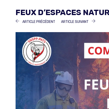
FEUX D’ESPACES NATURE
NAVIGATION
ARTICLE
ARTICLE
ARTICLE PRÉCÉDENT
ARTICLE SUIVANT
PRÉCÉDENT :
SUIVANT 
DE
L’ARTICLE