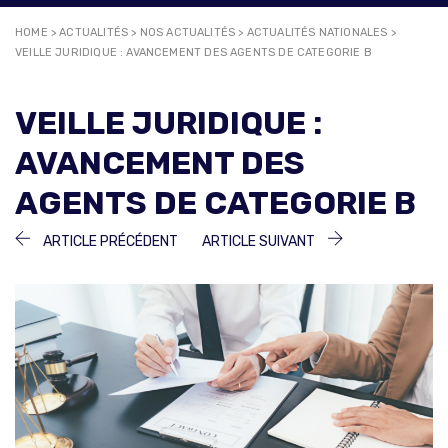
HOME
>
ACTUALITÉS
>
NOS ACTUALITÉS
>
ACTUALITÉS NATIONALES
>
VEILLE JURIDIQUE : AVANCEMENT DES AGENTS DE CATEGORIE B
VEILLE JURIDIQUE :
AVANCEMENT DES
AGENTS DE CATEGORIE B
NAVIGATION
ARTICLE
ARTICLE
ARTICLE PRÉCÉDENT
ARTICLE SUIVANT
PRÉCÉDENT :
SUIVANT :
DE
L’ARTICLE