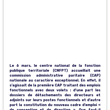
LA
RECONNAISSA
NCE DE LA
PROFESSION !
Le 6 mars, le centre national de la fonction
publique territoriale (CNFPT) accueillait une
commission administrative paritaire (CAP)
nationale au caractère exceptionnel. En effet, il
s’agissait de la première CAP traitant des emplois
fonctionnels avec deux volets : d’une part les
dossiers de détachements des directeurs et
adjoints sur leurs postes fonctionnels et d’autre
part la constitution du nouveau cadre d’emploi «
de conception et de direction ». Que faut-il