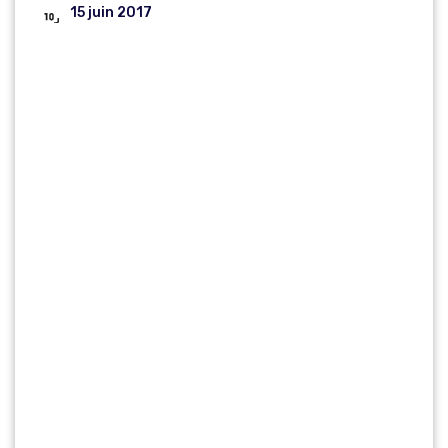
15 juin 2017
DÉCLARATION
LIMINAIRE DU
SNSPP-PATS-
FO À LA
COMMISSION
ADMINISTRAT
IVE PARITAIRE