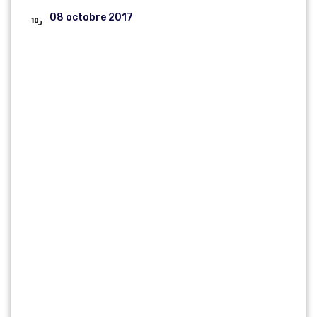
08 octobre 2017
CONCOURS ET
EXAMENS
PROFESSIONN
ELS
D’OFFICIERS
DE SAPEURS-
POMPIER