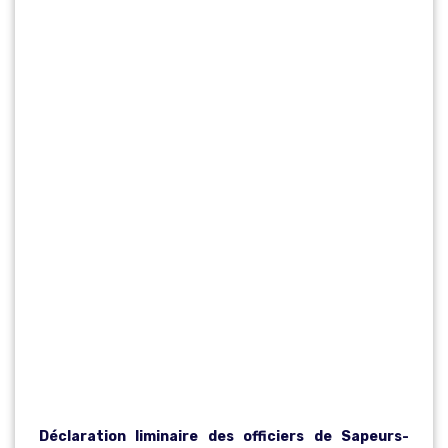
DÉCLARATION
LIMINAIRE
CAP DES
OFFICIERS DE
SPP – 29
NOVEMBRE
2016
Déclaration liminaire des officiers de Sapeurs-