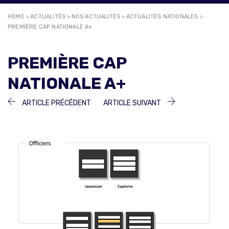
HOME
>
ACTUALITÉS
>
NOS ACTUALITÉS
>
ACTUALITÉS NATIONALES
>
PREMIÈRE CAP NATIONALE A+
PREMIÈRE CAP
NATIONALE A+
NAVIGATION
ARTICLE
ARTICLE
ARTICLE PRÉCÉDENT
ARTICLE SUIVANT
PRÉCÉDENT :
SUIVANT :
DE
L’ARTICLE