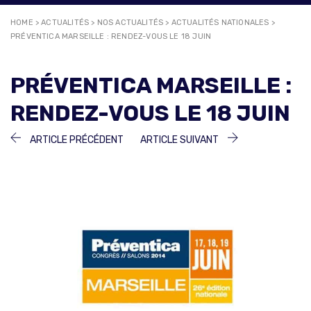
HOME
>
ACTUALITÉS
>
NOS ACTUALITÉS
>
ACTUALITÉS NATIONALES
>
PRÉVENTICA MARSEILLE : RENDEZ-VOUS LE 18 JUIN
PRÉVENTICA MARSEILLE :
RENDEZ-VOUS LE 18 JUIN
NAVIGATION
ARTICLE
ARTICLE
ARTICLE PRÉCÉDENT
ARTICLE SUIVANT
PRÉCÉDENT :
SUIVANT :
DE
L’ARTICLE