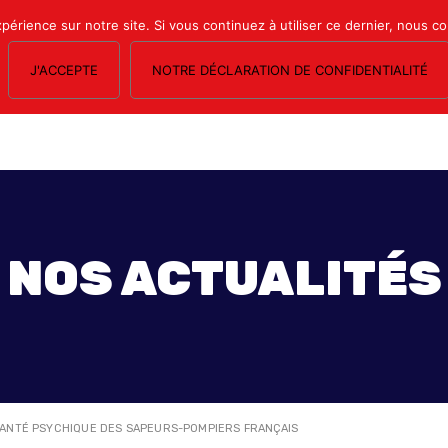
xpérience sur notre site. Si vous continuez à utiliser ce dernier, nous c
J'ACCEPTE
NOTRE DÉCLARATION DE CONFIDENTIALITÉ
OS SECTIONS
LE MAGAZINE
ESPACE ADHÉRENTS
FORMATION SY
NOS ACTUALITÉS
 SANTÉ PSYCHIQUE DES SAPEURS-POMPIERS FRANÇAIS