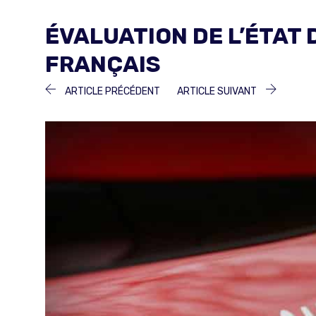
ÉVALUATION DE L’ÉTAT
FRANÇAIS
NAVIGATION
ARTICLE
ARTICLE
ARTICLE PRÉCÉDENT
ARTICLE SUIVANT
PRÉCÉDENT :
SUIVANT 
DE
L’ARTICLE