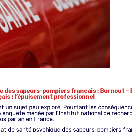
e des sapeurs-pompiers français : Burnout – 
ais : l’épuisement professionnel
t un sujet peu exploré. Pourtant les conséquences
e enquête menée par l’Institut national de recherc
ros par an en France.
état de santé psychique des sapeurs-pompiers fran