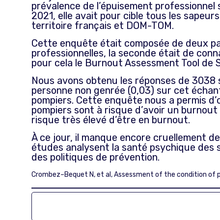
prévalence de l’épuisement professionnel s
2021, elle avait pour cible tous les sapeurs
territoire français et DOM-TOM.
Cette enquête était composée de deux part
professionnelles, la seconde était de conn
pour cela le Burnout Assessment Tool de S
Nous avons obtenu les réponses de 3038 
personne non genrée (0,03) sur cet échanti
pompiers. Cette enquête nous a permis d’o
pompiers sont à risque d’avoir un burnout 
risque très élevé d’être en burnout.
À ce jour, il manque encore cruellement de 
études analysent la santé psychique des s
des politiques de prévention.
Crombez–Bequet N, et al, Assessment of the condition of ps
RETROUVEZ L’ARTICLE COMPLET SUR L’EVAL