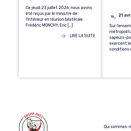
Ce jeudi 23 juillet 2026, nous avons
été reçus par le ministre de
21 avr
l’Intérieur en réunion bilatérale.
Frédéric MONCHY, Eric […]
Sur l’ensem
métropolita
LIRE LA SUITE
sapeurs-po
exercent le
conditions d
Qui sommes-n