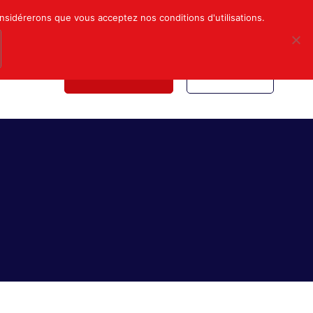
Mon compte
Nous contacter
onsidérerons que vous acceptez nos conditions d'utilisations.
NDICALE
NOUS REJOINDRE
INSCRIPTION