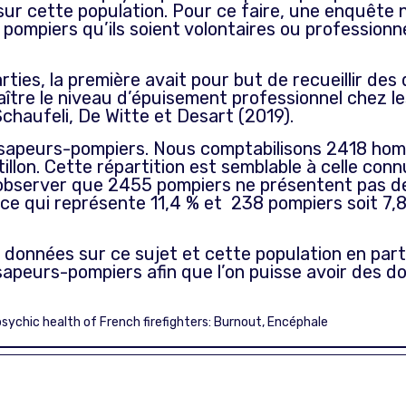
ur cette population. Pour ce faire, une enquête n
 pompiers qu’ils soient volontaires ou professionne
ies, la première avait pour but de recueillir d
aître le niveau d’épuisement professionnel chez l
chaufeli, De Witte et Desart (2019).
sapeurs-pompiers. Nous comptabilisons 2418 homm
llon. Cette répartition est semblable à celle con
bserver que 2455 pompiers ne présentent pas de 
ce qui représente 11,4 % et 238 pompiers soit 7,8
données sur ce sujet et cette population en partic
apeurs-pompiers afin que l’on puisse avoir des d
ychic health of French firefighters: Burnout, Encéphale
UATION DE L’ETAT DE SANTE PSYCHIQUE DES SAPEURS-