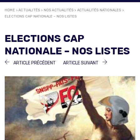
HOME
>
ACTUALITÉS
>
NOS ACTUALITÉS
>
ACTUALITÉS NATIONALES
>
ELECTIONS CAP NATIONALE – NOS LISTES
ELECTIONS CAP
NATIONALE – NOS LISTES
NAVIGATION
ARTICLE
ARTICLE
ARTICLE PRÉCÉDENT
ARTICLE SUIVANT
PRÉCÉDENT :
SUIVANT :
DE
L’ARTICLE