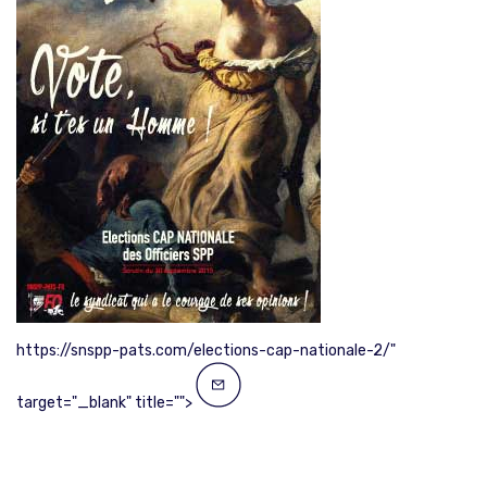
https://snspp-pats.com/elections-cap-nationale-2/"
target="_blank" title="">