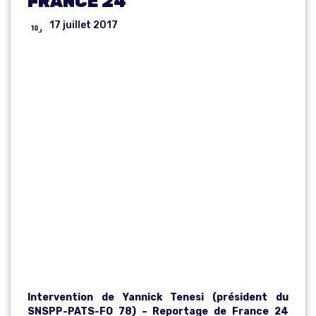
FRANCE 24
17 juillet 2017
VIDÉO :
YANNICK
TENESI DANS
UN
REPORTAGE
DE FRANCE 24
Intervention de Yannick Tenesi (président du
SNSPP-PATS-FO 78) – Reportage de France 24