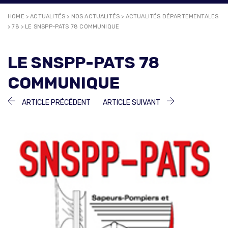
HOME
>
ACTUALITÉS
>
NOS ACTUALITÉS
>
ACTUALITÉS DÉPARTEMENTALES
>
78
>
LE SNSPP-PATS 78 COMMUNIQUE
LE SNSPP-PATS 78
COMMUNIQUE
NAVIGATION
ARTICLE
ARTICLE
ARTICLE PRÉCÉDENT
ARTICLE SUIVANT
PRÉCÉDENT :
SUIVANT :
DE
L’ARTICLE