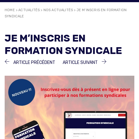
HOME
>
ACTUALITÉS
>
NOS ACTUALITÉS
>
JE M’INSCRIS EN FORMATION
SYNDICALE
JE M’INSCRIS EN
FORMATION SYNDICALE
NAVIGATION
ARTICLE
ARTICLE
ARTICLE PRÉCÉDENT
ARTICLE SUIVANT
PRÉCÉDENT :
SUIVANT :
DE
L’ARTICLE