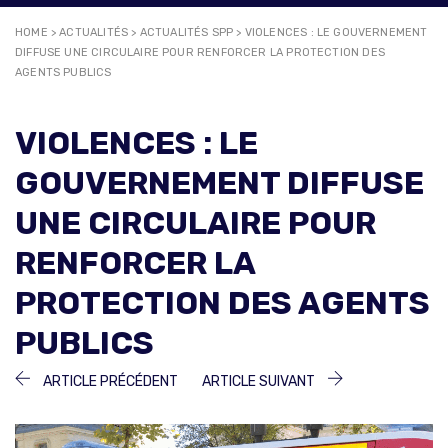
HOME
>
ACTUALITÉS
>
ACTUALITÉS SPP
>
VIOLENCES : LE GOUVERNEMENT
DIFFUSE UNE CIRCULAIRE POUR RENFORCER LA PROTECTION DES
AGENTS PUBLICS
VIOLENCES : LE
GOUVERNEMENT DIFFUSE
UNE CIRCULAIRE POUR
RENFORCER LA
PROTECTION DES AGENTS
PUBLICS
NAVIGATION
ARTICLE
ARTICLE
ARTICLE PRÉCÉDENT
ARTICLE SUIVANT
PRÉCÉDENT :
SUIVANT :
DE
L’ARTICLE