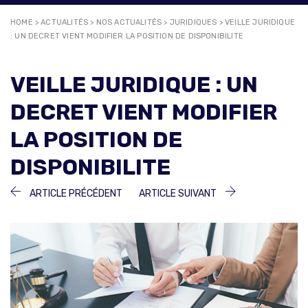
HOME
>
ACTUALITÉS
>
NOS ACTUALITÉS
>
JURIDIQUES
>
VEILLE JURIDIQUE
: UN DECRET VIENT MODIFIER LA POSITION DE DISPONIBILITE
VEILLE JURIDIQUE : UN
DECRET VIENT MODIFIER
LA POSITION DE
DISPONIBILITE
NAVIGATION
ARTICLE
ARTICLE
ARTICLE PRÉCÉDENT
ARTICLE SUIVANT
PRÉCÉDENT :
SUIVANT :
DE
L’ARTICLE