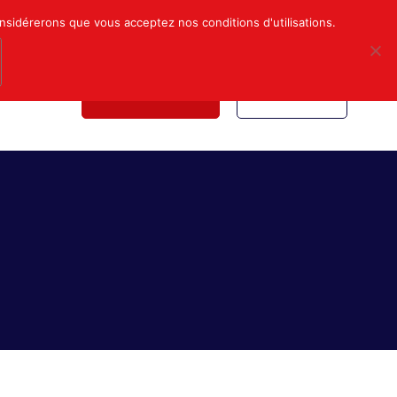
Mon compte
Nous contacter
onsidérerons que vous acceptez nos conditions d'utilisations.
NDICALE
NOUS REJOINDRE
INSCRIPTION