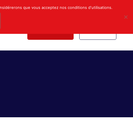
Mon compte
Nous contacter
onsidérerons que vous acceptez nos conditions d'utilisations.
NDICALE
NOUS REJOINDRE
INSCRIPTION