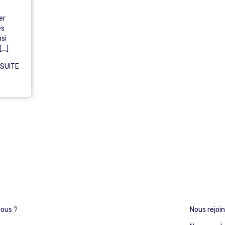
er
es
nsi
[…]
 SUITE
ous ?
Nous rejoi