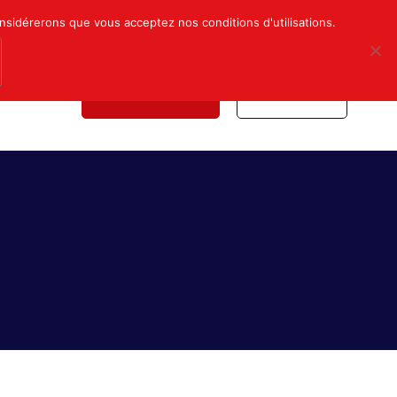
Mon compte
Nous contacter
onsidérerons que vous acceptez nos conditions d'utilisations.
NDICALE
NOUS REJOINDRE
INSCRIPTION