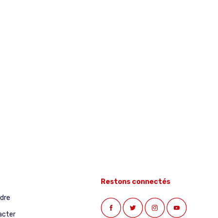
Restons connectés
ndre
acter