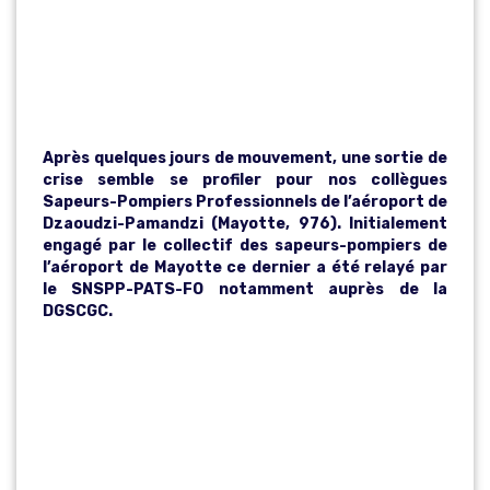
L’AÉROPORT
DE MAYOTTE
Après quelques jours de mouvement, une sortie de
crise semble se profiler pour nos collègues
Sapeurs-Pompiers Professionnels de l’aéroport de
Dzaoudzi-Pamandzi (Mayotte, 976). Initialement
engagé par le collectif des sapeurs-pompiers de
l’aéroport de Mayotte ce dernier a été relayé par
le SNSPP-PATS-FO notamment auprès de la
DGSCGC.