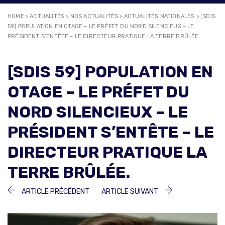
HOME
>
ACTUALITÉS
>
NOS ACTUALITÉS
>
ACTUALITÉS NATIONALES
>
[SDIS
59] POPULATION EN OTAGE – LE PRÉFET DU NORD SILENCIEUX – LE
PRÉSIDENT S’ENTÊTE – LE DIRECTEUR PRATIQUE LA TERRE BRÛLÉE.
[SDIS 59] POPULATION EN
OTAGE – LE PRÉFET DU
NORD SILENCIEUX – LE
PRÉSIDENT S’ENTÊTE – LE
DIRECTEUR PRATIQUE LA
TERRE BRÛLÉE.
NAVIGATION
ARTICLE
ARTICLE
ARTICLE PRÉCÉDENT
ARTICLE SUIVANT
PRÉCÉDENT :
SUIVANT :
DE
L’ARTICLE