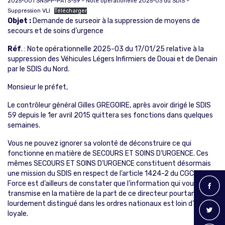
2025-001 SNSPP-PATS-59 – Note opérationelle 2025-03 du SDIS –
Suppression VLI
Télécharger
Objet
:
Demande de surseoir à la suppression de moyens de
secours et de soins d’urgence
Réf
. : Note opérationnelle 2025-03 du 17/01/25 relative à la
suppression des Véhicules Légers Infirmiers de Douai et de Denain
par le SDIS du Nord.
‌Monsieur le préfet,
Le contrôleur général Gilles GREGOIRE, après avoir dirigé le SDIS
59 depuis le 1er avril 2015 quittera ses fonctions dans quelques
semaines.
Vous ne pouvez ignorer sa volonté de déconstruire ce qui
fonctionne en matière de SECOURS ET SOINS D’URGENCE. Ces
mêmes SECOURS ET SOINS D’URGENCE constituent désormais
une mission du SDIS en respect de l’article 1424-2 du CGCT.
Force est d’ailleurs de constater que l’information qui vous est
transmise en la matière de la part de ce directeur pourtant
lourdement distingué dans les ordres nationaux est loin d’être
loyale.