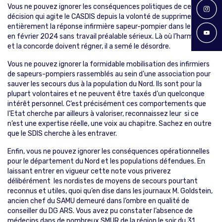
Vous ne pouvez ignorer les conséquences politiques de cette
décision qui agite le CASDIS depuis la volonté de supprimer
entièrement la réponse infirmière sapeur-pompier dans le Nord
en février 2024 sans travail préalable sérieux. Là où l’harmonie
et la concorde doivent régner, il a semé le désordre.
Vous ne pouvez ignorer la formidable mobilisation des infirmiers
de sapeurs-pompiers rassemblés au sein d’une association pour
sauver les secours dus à la population du Nord. Ils sont pour la
plupart volontaires et ne peuvent être taxés d’un quelconque
intérêt personnel. C’est précisément ces comportements que
l’Etat cherche par ailleurs à valoriser, reconnaissez leur si ce
n’est une expertise réelle, une voix au chapitre. Sachez en outre
que le SDIS cherche à les entraver.
Enfin, vous ne pouvez ignorer les conséquences opérationnelles
pour le département du Nord et les populations défendues. En
laissant entrer en vigueur cette note vous priverez
délibérément les nordistes de moyens de secours pourtant
reconnus et utiles, quoi qu’en dise dans les journaux M. Goldstein,
ancien chef du SAMU demeuré dans l’ombre en qualité de
conseiller du DG ARS. Vous avez pu constater l’absence de
médecins dans de nombreux SMUR de la région le soir du 31