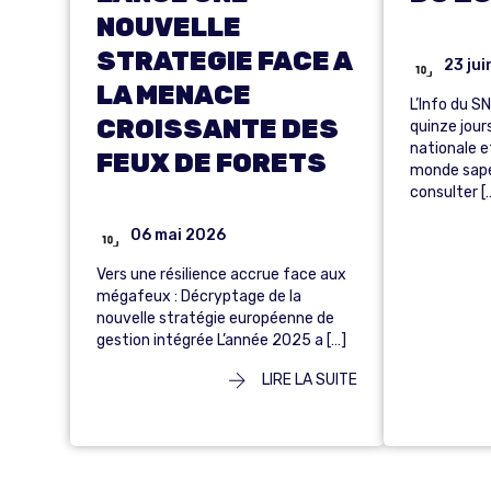
NOUVELLE
STRATEGIE FACE A
23 ju
LA MENACE
L’Info du S
CROISSANTE DES
quinze jour
nationale e
FEUX DE FORETS
monde sape
consulter [
06 mai 2026
Vers une résilience accrue face aux
mégafeux : Décryptage de la
nouvelle stratégie européenne de
gestion intégrée L’année 2025 a […]
LIRE LA SUITE