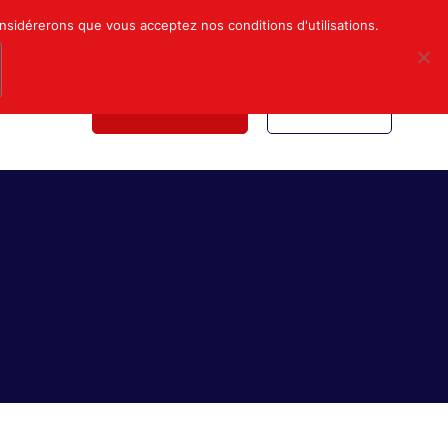
Mon compte
Nous contacter
onsidérerons que vous acceptez nos conditions d'utilisations.
NDICALE
NOUS REJOINDRE
INSCRIPTION