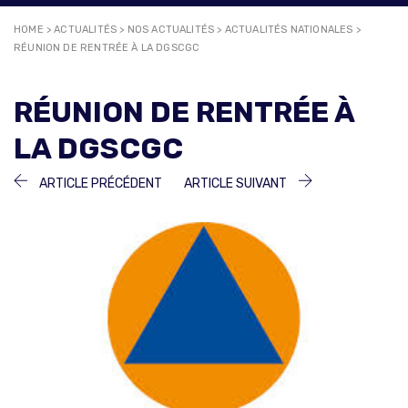
HOME
>
ACTUALITÉS
>
NOS ACTUALITÉS
>
ACTUALITÉS NATIONALES
>
RÉUNION DE RENTRÉE À LA DGSCGC
RÉUNION DE RENTRÉE À
LA DGSCGC
NAVIGATION
ARTICLE
ARTICLE
ARTICLE PRÉCÉDENT
ARTICLE SUIVANT
PRÉCÉDENT :
SUIVANT :
DE
L’ARTICLE