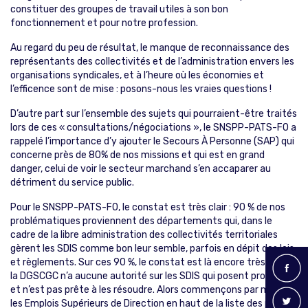
constituer des groupes de travail utiles à son bon
fonctionnement et pour notre profession.
Au regard du peu de résultat, le manque de reconnaissance des
représentants des collectivités et de l’administration envers les
organisations syndicales, et à l’heure où les économies et
l’efficence sont de mise : posons-nous les vraies questions !
D’autre part sur l’ensemble des sujets qui pourraient-être traités
lors de ces « consultations/négociations », le SNSPP-PATS-FO a
rappelé l’importance d’y ajouter le Secours À Personne (SAP) qui
concerne près de 80% de nos missions et qui est en grand
danger, celui de voir le secteur marchand s’en accaparer au
détriment du service public.
Pour le SNSPP-PATS-FO, le constat est très clair : 90 % de nos
problématiques proviennent des départements qui, dans le
cadre de la libre administration des collectivités territoriales
gèrent les SDIS comme bon leur semble, parfois en dépit des lois
et règlements. Sur ces 90 %, le constat est là encore très facile :
la DGSCGC n’a aucune autorité sur les SDIS qui posent problème
et n’est pas prête à les résoudre. Alors commençons par mettre
les Emplois Supérieurs de Direction en haut de la liste des points