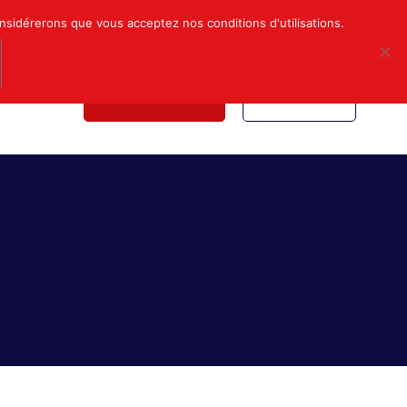
Mon compte
Nous contacter
onsidérerons que vous acceptez nos conditions d'utilisations.
NDICALE
NOUS REJOINDRE
INSCRIPTION