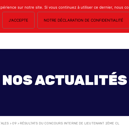
xpérience sur notre site. Si vous continuez à utiliser ce dernier, nous c
J'ACCEPTE
NOTRE DÉCLARATION DE CONFIDENTIALITÉ
OS SECTIONS
LE MAGAZINE
ESPACE ADHÉRENTS
FORMATION SY
NOS ACTUALITÉS
TALES
>
09
>
RÉSULTATS DU CONCOURS INTERNE DE LIEUTENANT 2ÈME CL