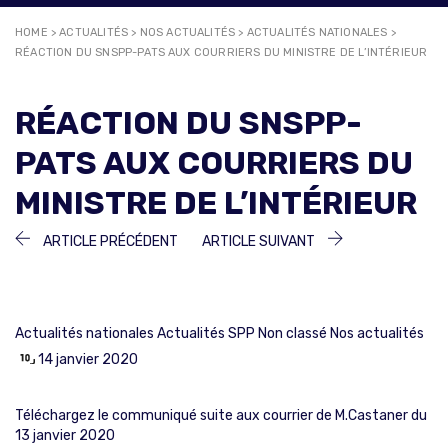
HOME
>
ACTUALITÉS
>
NOS ACTUALITÉS
>
ACTUALITÉS NATIONALES
>
RÉACTION DU SNSPP-PATS AUX COURRIERS DU MINISTRE DE L’INTÉRIEUR
RÉACTION DU SNSPP-
PATS AUX COURRIERS DU
MINISTRE DE L’INTÉRIEUR
NAVIGATION
ARTICLE
ARTICLE
ARTICLE PRÉCÉDENT
ARTICLE SUIVANT
PRÉCÉDENT :
SUIVANT :
DE
L’ARTICLE
Actualités nationales
Actualités SPP
Non classé
Nos actualités
14 janvier 2020
Téléchargez le communiqué suite aux courrier de M.Castaner du
13 janvier 2020