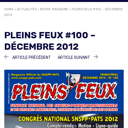
HOME
>
ACTUALITÉS
>
NOTRE MAGAZINE
>
PLEINS FEUX #100 – DÉCEMBRE
2012
PLEINS FEUX #100 –
DÉCEMBRE 2012
NAVIGATION
ARTICLE
ARTICLE
ARTICLE PRÉCÉDENT
ARTICLE SUIVANT
PRÉCÉDENT :
SUIVANT :
DE
L’ARTICLE