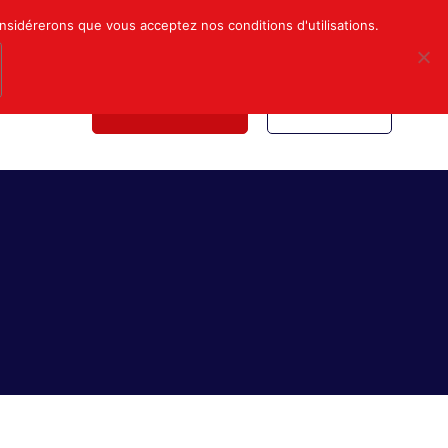
Mon compte
Nous contacter
onsidérerons que vous acceptez nos conditions d'utilisations.
NDICALE
NOUS REJOINDRE
INSCRIPTION