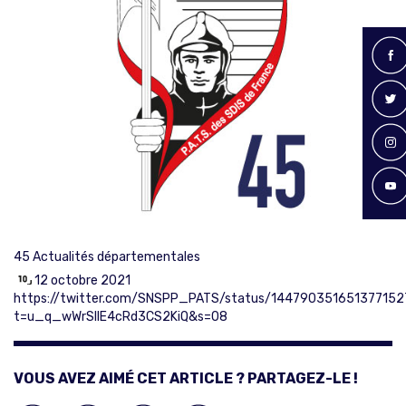
45
Actualités départementales
12 octobre 2021
https://twitter.com/SNSPP_PATS/status/144790351651377152
t=u_q_wWrSlIE4cRd3CS2KiQ&s=08
VOUS AVEZ AIMÉ CET ARTICLE ? PARTAGEZ-LE !