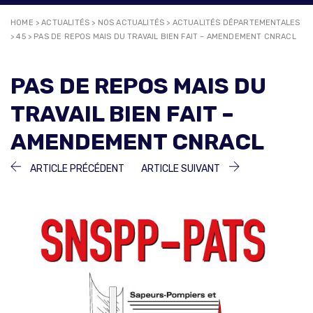
HOME
>
ACTUALITÉS
>
NOS ACTUALITÉS
>
ACTUALITÉS DÉPARTEMENTALES
>
45
>
PAS DE REPOS MAIS DU TRAVAIL BIEN FAIT – AMENDEMENT CNRACL
PAS DE REPOS MAIS DU
TRAVAIL BIEN FAIT –
AMENDEMENT CNRACL
NAVIGATION
ARTICLE
ARTICLE
ARTICLE PRÉCÉDENT
ARTICLE SUIVANT
PRÉCÉDENT :
SUIVANT :
DE
L’ARTICLE