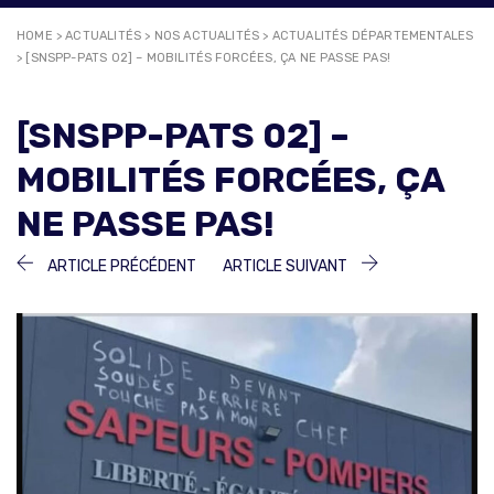
HOME
>
ACTUALITÉS
>
NOS ACTUALITÉS
>
ACTUALITÉS DÉPARTEMENTALES
>
[SNSPP-PATS 02] – MOBILITÉS FORCÉES, ÇA NE PASSE PAS!
[SNSPP-PATS 02] –
MOBILITÉS FORCÉES, ÇA
NE PASSE PAS!
NAVIGATION
ARTICLE
ARTICLE
ARTICLE PRÉCÉDENT
ARTICLE SUIVANT
PRÉCÉDENT :
SUIVANT :
DE
L’ARTICLE