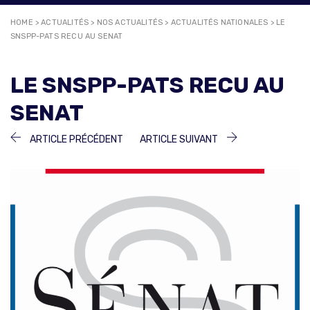
HOME
>
ACTUALITÉS
>
NOS ACTUALITÉS
>
ACTUALITÉS NATIONALES
>
LE
SNSPP-PATS RECU AU SENAT
LE SNSPP-PATS RECU AU
SENAT
NAVIGATION
ARTICLE
ARTICLE
ARTICLE PRÉCÉDENT
ARTICLE SUIVANT
PRÉCÉDENT :
SUIVANT :
DE
L’ARTICLE