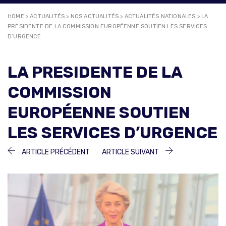
HOME
>
ACTUALITÉS
>
NOS ACTUALITÉS
>
ACTUALITÉS NATIONALES
>
LA
PRESIDENTE DE LA COMMISSION EUROPÉENNE SOUTIEN LES SERVICES
D’URGENCE
LA PRESIDENTE DE LA
COMMISSION
EUROPÉENNE SOUTIEN
LES SERVICES D’URGENCE
NAVIGATION
ARTICLE
ARTICLE
ARTICLE PRÉCÉDENT
ARTICLE SUIVANT
PRÉCÉDENT :
SUIVANT :
DE
L’ARTICLE