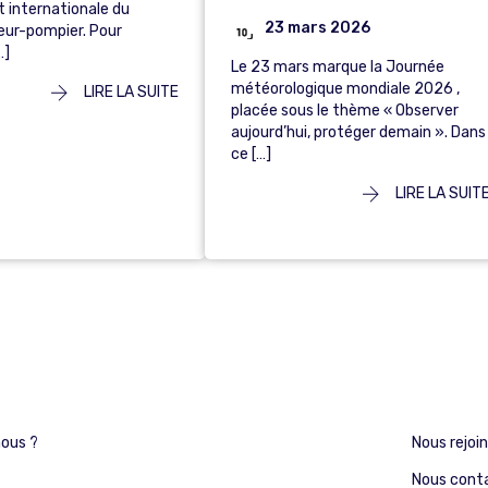
t internationale du
23 mars 2026
ur-pompier. Pour
…]
Le 23 mars marque la Journée
météorologique mondiale 2026 ,
LIRE LA SUITE
placée sous le thème « Observer
aujourd’hui, protéger demain ». Dans
ce […]
LIRE LA SUIT
ous ?
Nous rejoi
Nous cont