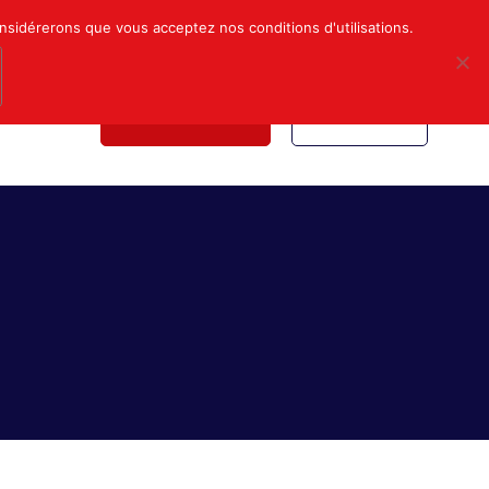
Mon compte
Nous contacter
onsidérerons que vous acceptez nos conditions d'utilisations.
NDICALE
NOUS REJOINDRE
INSCRIPTION