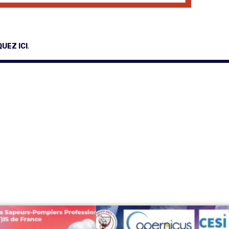
QUEZ IC
I
.