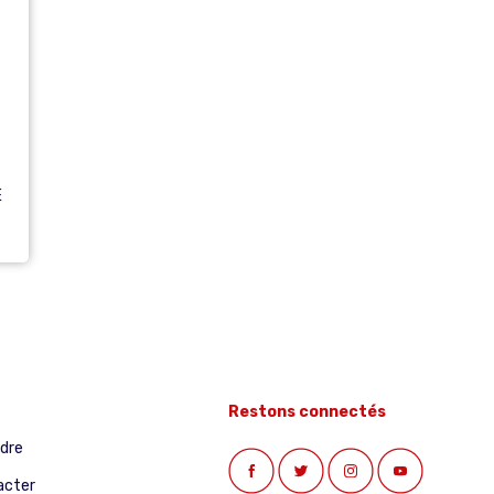
E
Restons connectés
ndre
acter