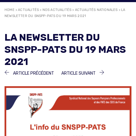
HOME
>
ACTUALITÉS
>
NOS ACTUALITÉS
>
ACTUALITÉS NATIONALES
>
LA
NEWSLETTER DU SNSPP-PATS DU 19 MARS 2021
LA NEWSLETTER DU
SNSPP-PATS DU 19 MARS
2021
NAVIGATION
ARTICLE
ARTICLE
ARTICLE PRÉCÉDENT
ARTICLE SUIVANT
PRÉCÉDENT :
SUIVANT :
DE
L’ARTICLE