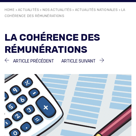
HOME
>
ACTUALITÉS
>
NOS ACTUALITÉS
>
ACTUALITÉS NATIONALES
>
LA
COHÉRENCE DES RÉMUNÉRATIONS
LA COHÉRENCE DES
RÉMUNÉRATIONS
NAVIGATION
ARTICLE
ARTICLE
ARTICLE PRÉCÉDENT
ARTICLE SUIVANT
PRÉCÉDENT :
SUIVANT :
DE
L’ARTICLE