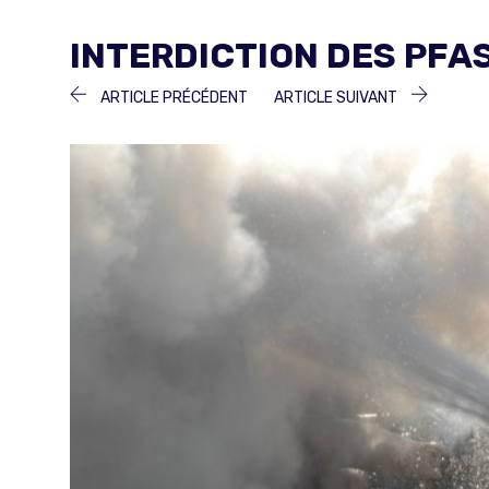
INTERDICTION DES PFAS
NAVIGATION
ARTICLE
ARTICLE
ARTICLE PRÉCÉDENT
ARTICLE SUIVANT
PRÉCÉDENT :
SUIVANT 
DE
L’ARTICLE