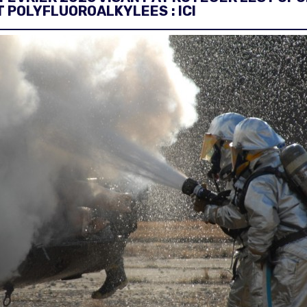
T POLYFLUOROALKYLEES
: ICI