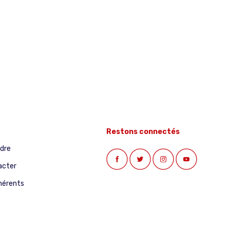
Restons connectés
ndre
acter
hérents