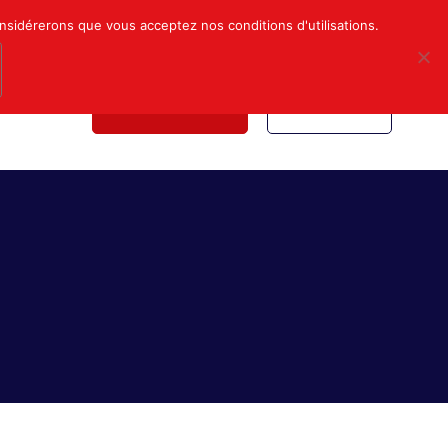
Mon compte
Nous contacter
onsidérerons que vous acceptez nos conditions d'utilisations.
NDICALE
NOUS REJOINDRE
INSCRIPTION