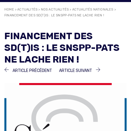
HOME
>
ACTUALITÉS
>
NOS ACTUALITÉS
>
ACTUALITÉS NATIONALES
>
FINANCEMENT DES SD(T)IS : LE SNSPP-PATS NE LACHE RIEN !
FINANCEMENT DES
SD(T)IS : LE SNSPP-PATS
NE LACHE RIEN !
NAVIGATION
ARTICLE
ARTICLE
ARTICLE PRÉCÉDENT
ARTICLE SUIVANT
PRÉCÉDENT :
SUIVANT :
DE
L’ARTICLE