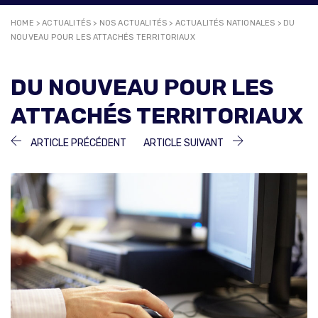
HOME
>
ACTUALITÉS
>
NOS ACTUALITÉS
>
ACTUALITÉS NATIONALES
>
DU
NOUVEAU POUR LES ATTACHÉS TERRITORIAUX
DU NOUVEAU POUR LES
ATTACHÉS TERRITORIAUX
NAVIGATION
ARTICLE
ARTICLE
ARTICLE PRÉCÉDENT
ARTICLE SUIVANT
PRÉCÉDENT :
SUIVANT :
DE
L’ARTICLE