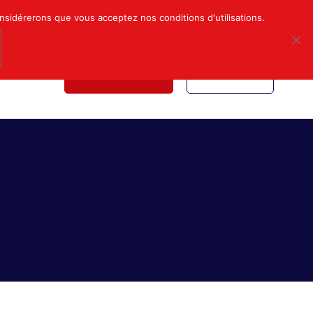
Mon compte
Nous contacter
onsidérerons que vous acceptez nos conditions d'utilisations.
NDICALE
NOUS REJOINDRE
INSCRIPTION