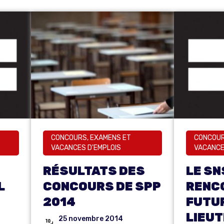
CONCOURS, EXAMENS ET
CONCOUR
VACANCES D'EMPLOIS
VACANCE
RÉSULTATS DES
LE SN
L
CONCOURS DE SPP
RENC
2014
FUTU
LIEU
25 novembre 2014