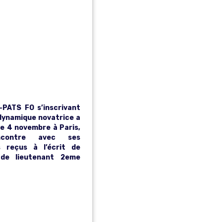
EUTEN
TS
ME
ASSE
PATS FO s’inscrivant
dynamique novatrice a
le 4 novembre à Paris,
contre avec ses
s reçus à l’écrit de
 de lieutenant 2eme