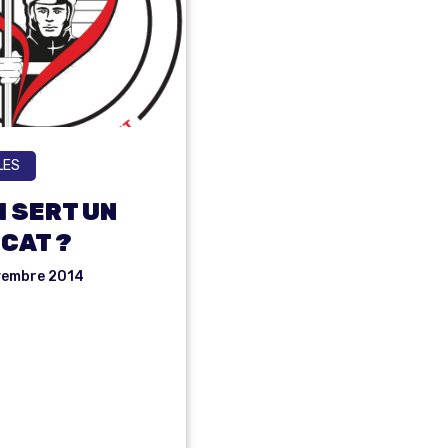
LES
I SERT UN
CAT ?
vembre 2014
QUOI
RT UN
NDICA