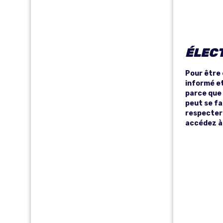
MINISTR
E
T ?
E DE
I
ÉLECT
L’INTÉRI
Pour être 
informé et
EUR
parce que 
ER
peut se fa
respecter 
ATTENTI
accédez à 
F À LA
R
DÉMARC
HE DU