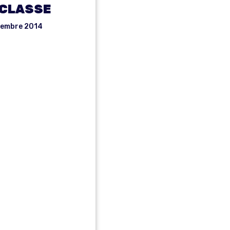
 CLASSE
vembre 2014
SPP-
TS FO
NCON
E LES
TURS