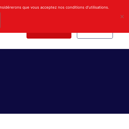
Mon compte
Nous contacter
onsidérerons que vous acceptez nos conditions d'utilisations.
NDICALE
NOUS REJOINDRE
INSCRIPTION