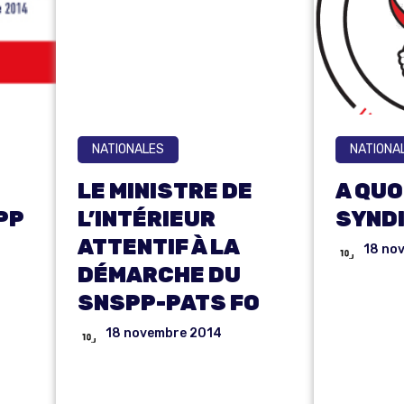
NATIONALES
NATIONA
LE MINISTRE DE
A QUO
PP
L’INTÉRIEUR
SYNDI
ATTENTIF À LA
18 no
DÉMARCHE DU
S
A 
SNSPP-PATS FO
SE
18 novembre 2014
LE
S
SY