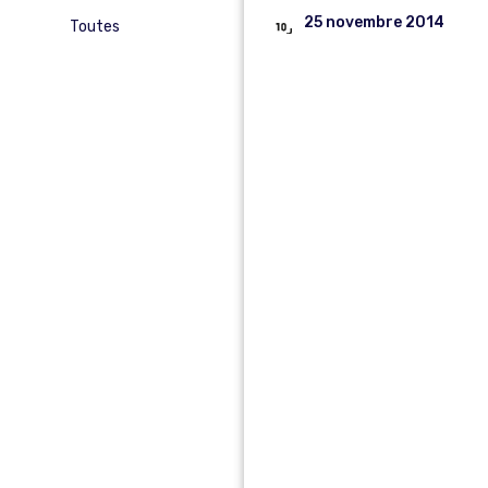
25 novembre 2014
Toutes
EXAME
PROFE
IONNEL
DE
LIEUTE
ANT
2EME