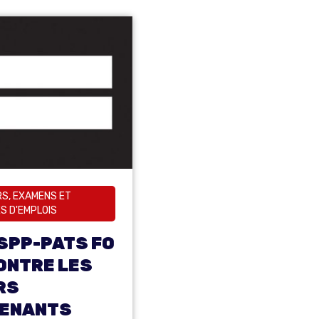
S, EXAMENS ET
S D'EMPLOIS
SPP-PATS FO
ONTRE LES
RS
TENANTS