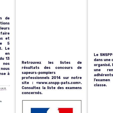
LI
E
S
AN
PROFESS
on de
tions
2E
eurs
IONNELS
aire
CL
ns et
le 5
2014
t. Le
ur en
Le SNSPP-
du 13
dans une 
Retrouvez les listes de
t nos
organisé, 
résultats des concours de
 nous
une ren
sapeurs-pompiers
nse à
adhérent
professionnels 2014 sur notre
l’examen
site : «www.snspp-pats.com».
classe.
Consultez la liste des examens
concernés.