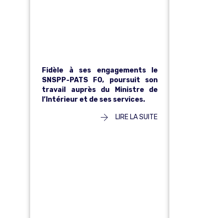
R
SNSPP-
PATS FO
SS
Fidèle à ses engagements le
S
SNSPP-PATS FO, poursuit son
travail auprès du Ministre de
l’Intérieur et de ses services.
–
LIRE LA SUITE
18
B