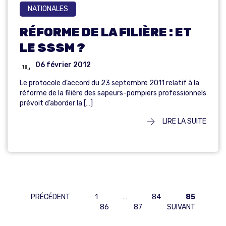
NATIONALES
RÉFORME DE LA FILIÈRE : ET
LE SSSM ?
06 février 2012
Le protocole d’accord du 23 septembre 2011 relatif à la
réforme de la filière des sapeurs-pompiers professionnels
prévoit d’aborder la […]
LIRE LA SUITE
PAGINATION
PRÉCÉDENT
1
…
84
85
86
87
SUIVANT
DES