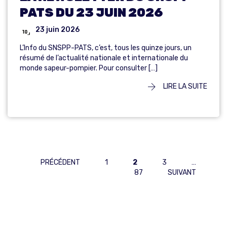
PATS DU 23 JUIN 2026
23 juin 2026
L’Info du SNSPP-PATS, c’est, tous les quinze jours, un
résumé de l’actualité nationale et internationale du
monde sapeur-pompier. Pour consulter […]
LIRE LA SUITE
PAGINATION
PRÉCÉDENT
1
2
3
…
87
SUIVANT
DES
PUBLICATIONS