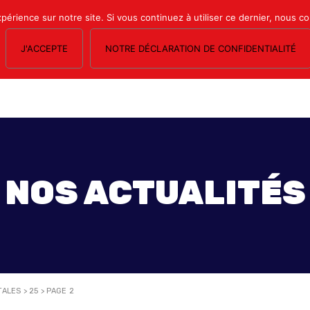
xpérience sur notre site. Si vous continuez à utiliser ce dernier, nous c
J'ACCEPTE
NOTRE DÉCLARATION DE CONFIDENTIALITÉ
OS SECTIONS
LE MAGAZINE
ESPACE ADHÉRENTS
FORMATION SY
NOS ACTUALITÉS
TALES
>
25
>
PAGE 2