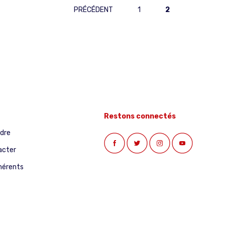
PRÉCÉDENT
1
2
Restons connectés
ndre
acter
hérents