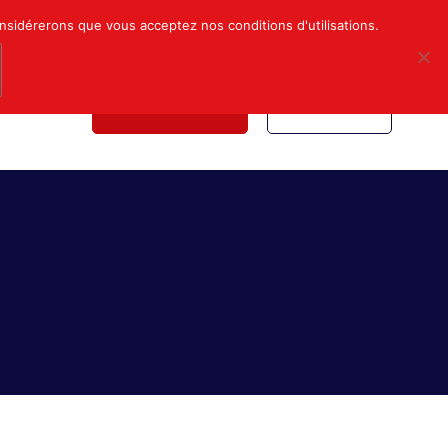
Mon compte
Nous contacter
onsidérerons que vous acceptez nos conditions d'utilisations.
NDICALE
NOUS REJOINDRE
INSCRIPTION