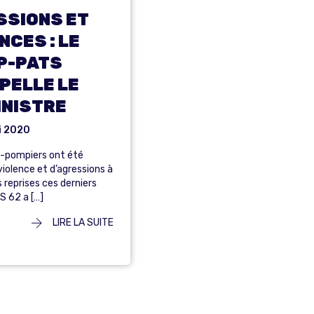
SSIONS ET
NCES : LE
P-PATS
PELLE LE
INISTRE
i 2020
s-pompiers ont été
violence et d’agressions à
 reprises ces derniers
IS 62 a […]
LIRE LA SUITE