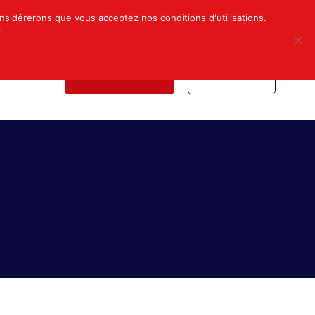
Mon compte
Nous contacter
onsidérerons que vous acceptez nos conditions d'utilisations.
NDICALE
NOUS REJOINDRE
INSCRIPTION