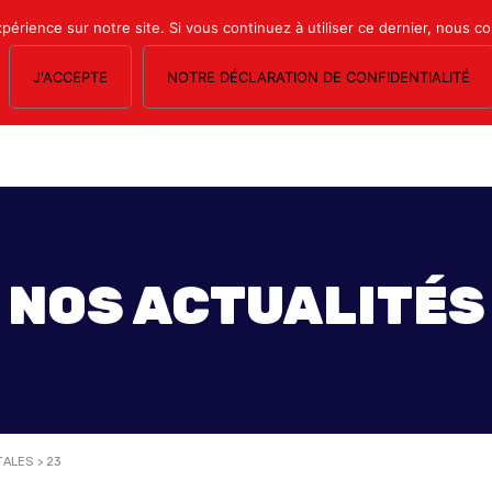
xpérience sur notre site. Si vous continuez à utiliser ce dernier, nous c
J'ACCEPTE
NOTRE DÉCLARATION DE CONFIDENTIALITÉ
OS SECTIONS
LE MAGAZINE
ESPACE ADHÉRENTS
FORMATION SY
NOS ACTUALITÉS
TALES
>
23