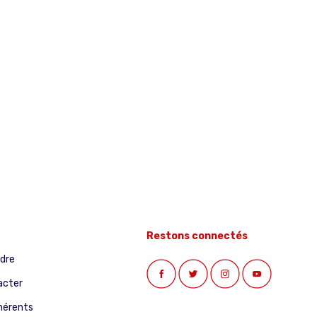
Restons connectés
ndre
acter
hérents