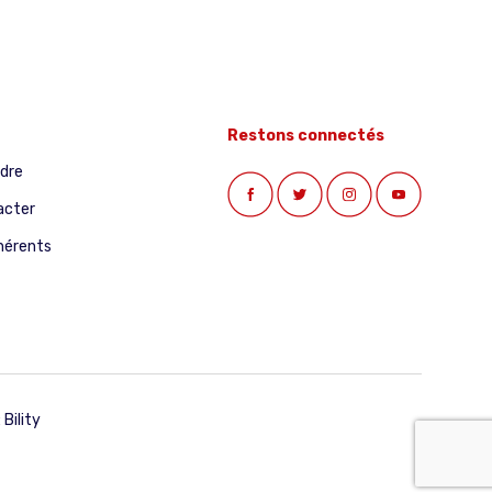
Restons connectés
ndre
acter
hérents
:
Bility