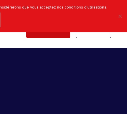
Mon compte
Nous contacter
onsidérerons que vous acceptez nos conditions d'utilisations.
NDICALE
NOUS REJOINDRE
INSCRIPTION