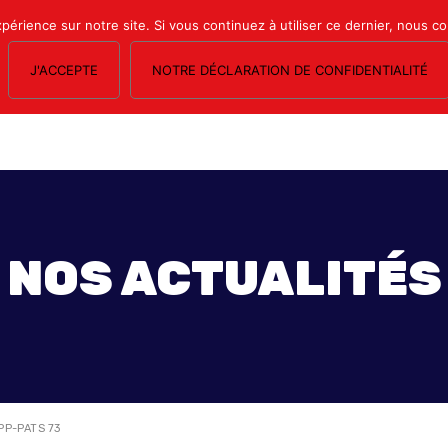
xpérience sur notre site. Si vous continuez à utiliser ce dernier, nous c
J'ACCEPTE
NOTRE DÉCLARATION DE CONFIDENTIALITÉ
OS SECTIONS
LE MAGAZINE
ESPACE ADHÉRENTS
FORMATION SY
NOS ACTUALITÉS
P-PATS 73