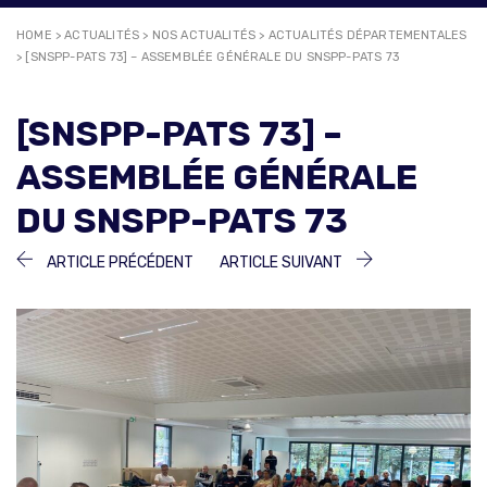
HOME
>
ACTUALITÉS
>
NOS ACTUALITÉS
>
ACTUALITÉS DÉPARTEMENTALES
>
[SNSPP-PATS 73] – ASSEMBLÉE GÉNÉRALE DU SNSPP-PATS 73
[SNSPP-PATS 73] –
ASSEMBLÉE GÉNÉRALE
DU SNSPP-PATS 73
NAVIGATION
ARTICLE
ARTICLE
ARTICLE PRÉCÉDENT
ARTICLE SUIVANT
PRÉCÉDENT :
SUIVANT :
DE
L’ARTICLE