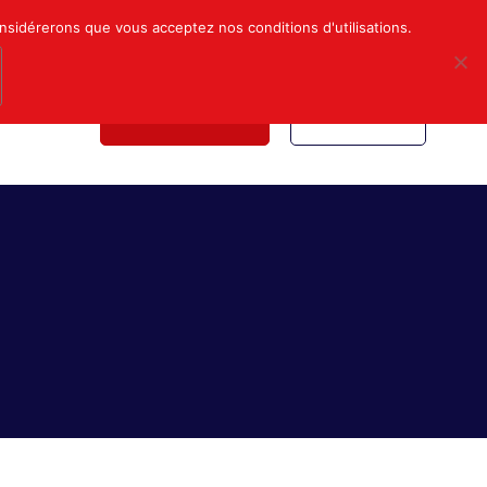
Mon compte
Nous contacter
onsidérerons que vous acceptez nos conditions d'utilisations.
NDICALE
NOUS REJOINDRE
INSCRIPTION