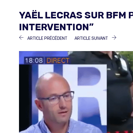
YAËL LECRAS SUR BFM 
INTERVENTION”
NAVIGATION
ARTICLE
ARTICLE
ARTICLE PRÉCÉDENT
ARTICLE SUIVANT
PRÉCÉDENT :
SUIVANT 
DE
L’ARTICLE