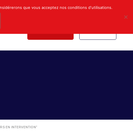
Mon compte
Nous contacter
onsidérerons que vous acceptez nos conditions d'utilisations.
NDICALE
NOUS REJOINDRE
INSCRIPTION
ERS EN INTERVENTION”