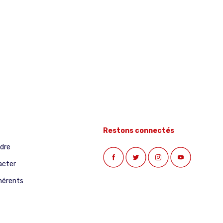
Restons connectés
ndre
acter
hérents