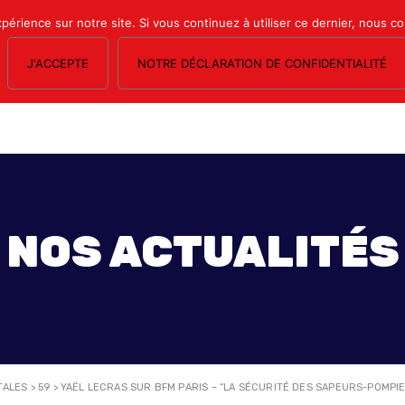
xpérience sur notre site. Si vous continuez à utiliser ce dernier, nous c
J'ACCEPTE
NOTRE DÉCLARATION DE CONFIDENTIALITÉ
OS SECTIONS
LE MAGAZINE
ESPACE ADHÉRENTS
FORMATION SY
NOS ACTUALITÉS
TALES
>
59
>
YAËL LECRAS SUR BFM PARIS – “LA SÉCURITÉ DES SAPEURS-POMPI