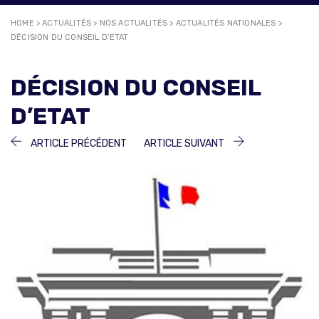
HOME
>
ACTUALITÉS
>
NOS ACTUALITÉS
>
ACTUALITÉS NATIONALES
>
DÉCISION DU CONSEIL D’ETAT
DÉCISION DU CONSEIL
D’ETAT
NAVIGATION
ARTICLE
ARTICLE
ARTICLE PRÉCÉDENT
ARTICLE SUIVANT
PRÉCÉDENT :
SUIVANT :
DE
L’ARTICLE