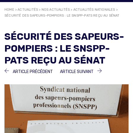
HOME
>
ACTUALITÉS
>
NOS ACTUALITÉS
>
ACTUALITÉS NATIONALES
>
SÉCURITÉ DES SAPEURS-POMPIERS : LE SNSPP-PATS REÇU AU SÉNAT
SÉCURITÉ DES SAPEURS-
POMPIERS : LE SNSPP-
PATS REÇU AU SÉNAT
NAVIGATION
ARTICLE
ARTICLE
ARTICLE PRÉCÉDENT
ARTICLE SUIVANT
PRÉCÉDENT :
SUIVANT :
DE
L’ARTICLE