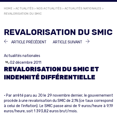
HOME
>
ACTUALITÉS
>
NOS ACTUALITÉS
>
ACTUALITÉS NATIONALES
>
REVALORISATION DU SMIC
REVALORISATION DU SMIC
NAVIGATION
ARTICLE
ARTICLE
ARTICLE PRÉCÉDENT
ARTICLE SUIVANT
PRÉCÉDENT :
SUIVANT :
DE
Actualités nationales
L’ARTICLE
02 décembre 2011
REVALORISATION DU SMIC ET
INDEMNITÉ DIFFÉRENTIELLE
• Par arrêté paru au JO le 29 novembre dernier, le gouvernement
procède à une revalorisation du SMIC de 2,1% (ce taux correspond
à celui de l’inflation). Le SMIC passe ainsi de 9 euros/heure à 9,19
euros/heure, soit 1 393,82 euros brut/mois.