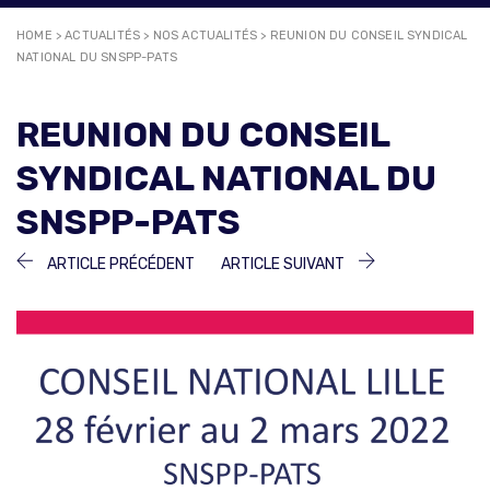
HOME
>
ACTUALITÉS
>
NOS ACTUALITÉS
>
REUNION DU CONSEIL SYNDICAL
NATIONAL DU SNSPP-PATS
REUNION DU CONSEIL
SYNDICAL NATIONAL DU
SNSPP-PATS
NAVIGATION
ARTICLE
ARTICLE
ARTICLE PRÉCÉDENT
ARTICLE SUIVANT
PRÉCÉDENT :
SUIVANT :
DE
L’ARTICLE